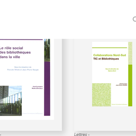
QUES, USAGES NOUVEAUX
-
-
Lettres