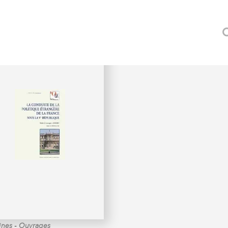
-
ines
Ouvrages