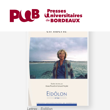
PICARD (ANNE)
-
Lettres
Eidôlon