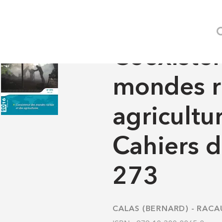
oexistence des mondes ruraux et des agricultures - Les Cahi
REVUES
-
LES CAHIERS D
Coexiste
mondes r
agricultur
Cahiers 
273
CALAS (BERNARD)
-
RACAU