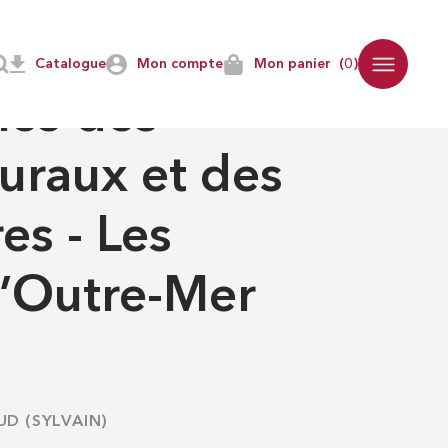
ers d’Outre-Mer 273
Catalogue
Mon compte
Mon panier
(0)
'OUTRE-MER
nce des
uraux et des
es - Les
d’Outre-Mer
D (SYLVAIN)