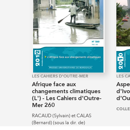
LES CAHIERS D'OUTRE-MER
LES C
Afrique face aux
Aspe
changements climatiques
d'Ivo
(L') - Les Cahiers d'Outre-
d'Ou
Mer 260
COLLE
RACAUD (Sylvain) et CALAS
(Bernard) (sous la dir. de)