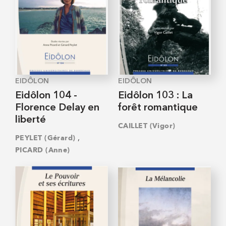
EIDÔLON
EIDÔLON
Eidôlon 104 -
Eidôlon 103 : La
Florence Delay en
forêt romantique
liberté
CAILLET (Vigor)
,
PEYLET (Gérard)
PICARD (Anne)