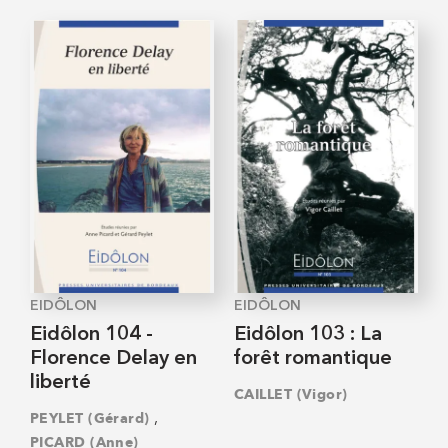
EIDÔLON
EIDÔLON
Eidôlon 104 -
Eidôlon 103 : La
Florence Delay en
forêt romantique
liberté
CAILLET (Vigor)
,
PEYLET (Gérard)
PICARD (Anne)