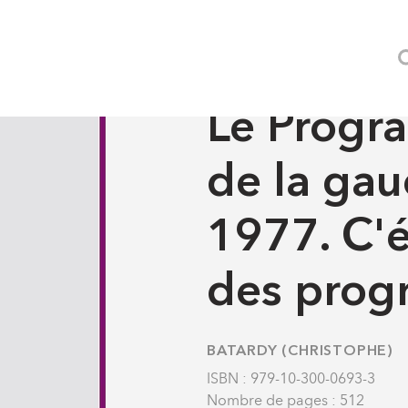
Histoire
Politique XIX - XXI
7. C'était le temps des programmes
HISTOIRE
-
POLITIQUE XIX
Le Prog
de la ga
1977. C'é
des pro
BATARDY (CHRISTOPHE)
ISBN : 979-10-300-0693-3
Nombre de pages : 512