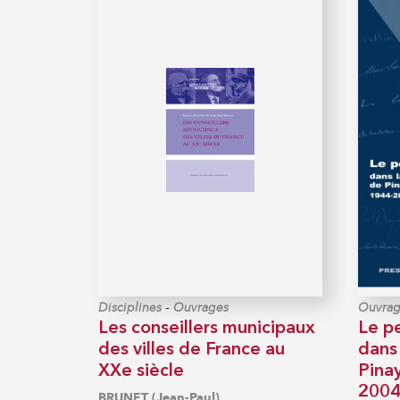
-
Disciplines
Ouvrages
Ouvrag
Les conseillers municipaux
Le p
des villes de France au
dans 
XXe siècle
Pinay
200
BRUNET (Jean-Paul)