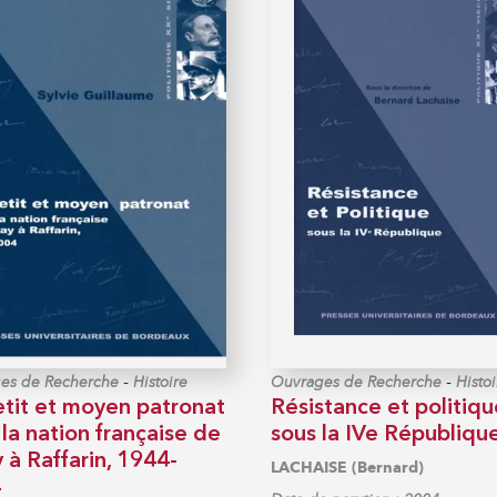
-
-
es de Recherche
Histoire
Ouvrages de Recherche
Histoi
etit et moyen patronat
Résistance et politiqu
la nation française de
sous la IVe Républiqu
 à Raffarin, 1944-
LACHAISE (Bernard)
4