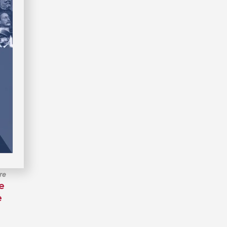
re
e
e