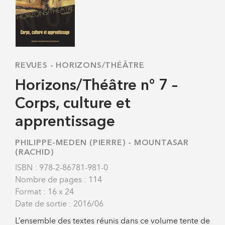
REVUES
-
HORIZONS/THÉÂTRE
Horizons/Théâtre n° 7 –
Corps, culture et
apprentissage
PHILIPPE-MEDEN (PIERRE)
-
MOUNTASAR
(RACHID)
ISBN : 978-2-86781-981-0
Nombre de pages : 114
Format : 16 x 24
Date de sortie : 2016/06
L’ensemble des textes réunis dans ce volume tente de