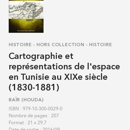
HISTOIRE
-
HORS COLLECTION - HISTOIRE
Cartographie et
représentations de l'espace
en Tunisie au XIXe siècle
(1830-1881)
BAÏR (HOUDA)
ISBN : 979-10-300-0029-0
Nombre de pages : 207
Format : 21 x 29,7
Date de sortie : 2016/09