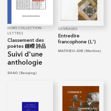
HORS COLLECTION -
OUVRAGES
LETTRES
Entredire
Classement des
francophone (L')
poètes 鍾嶸 詩品
MATHIEU-JOB (Martine)
Suivi d'une
anthologie
SHAO (Baoqing)