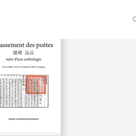
our
O (BAOQING)