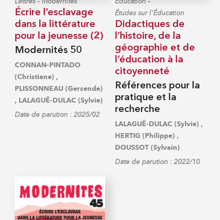
-
-
Lettres
Modernités
Éducation
Écrire l’esclavage
Études sur l'Éducation
dans la littérature
Didactiques de
pour la jeunesse (2)
l’histoire, de la
géographie et de
Modernités 50
l’éducation à la
CONNAN-PINTADO
citoyenneté
,
(Christiane)
Références pour la
PLISSONNEAU (Gersende)
pratique et la
,
LALAGUË-DULAC (Sylvie)
recherche
Date de parution : 2025/02
,
LALAGUË-DULAC (Sylvie)
,
HERTIG (Philippe)
DOUSSOT (Sylvain)
Date de parution : 2022/10