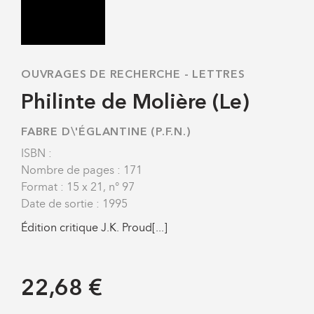
OUVRAGES DE RECHERCHE
-
LETTRES
Philinte de Molière (Le)
FABRE D\'ÉGLANTINE (P.F.N.)
ISBN :
Nombre de pages : 171
Format : 15 x 21, n° 97
Date de sortie : 1995
Édition critique J.K. Proud[...]
22,68 €