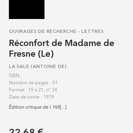
OUVRAGES DE RECHERCHE
-
LETTRES
Réconfort de Madame de
Fresne (Le)
LA SALE (ANTOINE DE)
ISBN :
Nombre de pages : 51
Format : 15 x 21, n° 34
Date de sortie : 1979
Édition critique de I. Hill[...]