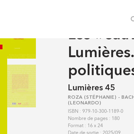
 des Lumières. Enjeux politiques
REVUES
-
LUMIÈRES
Les « sau
Lumières.
politique
Lumières 45
ROZA (STÉPHANIE)
-
BACH
(LEONARDO)
ISBN : 979-10-300-1189-0
Nombre de pages : 180
Format : 16 x 24
Date de sortie : 2025/09