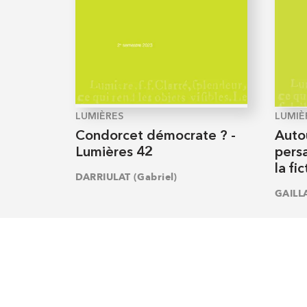
LUMIÈRES
LUMIÈ
Condorcet démocrate ? -
Auto
Lumières 42
pers
la fi
DARRIULAT (Gabriel)
GAILLA