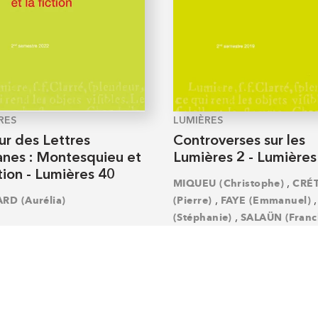
RES
LUMIÈRES
ur des Lettres
Controverses sur les
anes : Montesquieu et
Lumières 2 - Lumières
ction - Lumières 40
,
MIQUEU (Christophe)
CRÉ
,
RD (Aurélia)
(Pierre)
FAYE (Emmanuel)
,
(Stéphanie)
SALAÜN (Franc