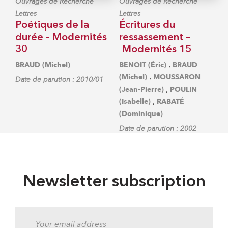
-
-
Ouvrages de Recherche
Ouvrages de Recherche
Lettres
Lettres
Poétiques de la
Écritures du
durée - Modernités
ressassement –
30
Modernités 15
,
BRAUD (Michel)
BENOIT (Éric)
BRAUD
,
(Michel)
MOUSSARON
Date de parution : 2010/01
,
(Jean-Pierre)
POULIN
,
(Isabelle)
RABATÉ
(Dominique)
Date de parution : 2002
Newsletter subscription