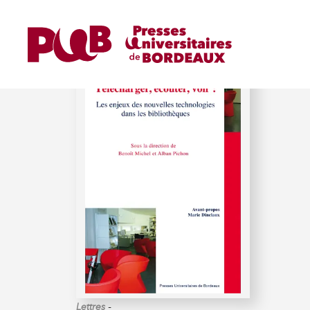
MICHEL (BENOÎT)
-
Lettres