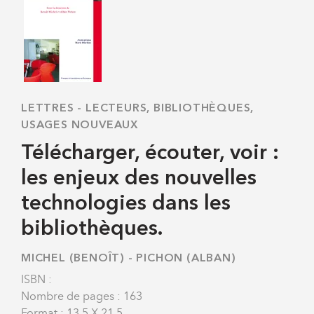
LETTRES
-
LECTEURS, BIBLIOTHÈQUES,
USAGES NOUVEAUX
Télécharger, écouter, voir :
les enjeux des nouvelles
technologies dans les
bibliothèques.
MICHEL (BENOÎT)
-
PICHON (ALBAN)
ISBN :
Nombre de pages : 163
Format : 13,5 X 21,5