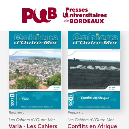
-
-
Revues
Revues
Les Cahiers d\'Outre-Mer
Les Cahiers d\'Outre-Mer
Varia - Les Cahiers
Conflits en Afrique