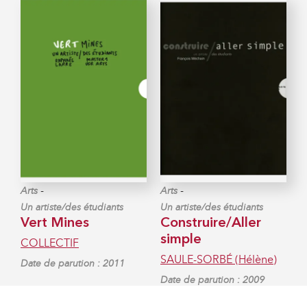
-
-
Arts
Arts
Un artiste/des étudiants
Un artiste/des étudiants
Vert Mines
Construire/Aller
simple
COLLECTIF
SAULE-SORBÉ (Hélène)
Date de parution : 2011
Date de parution : 2009