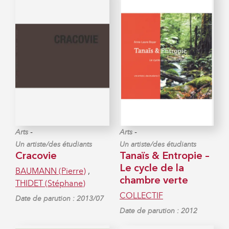
-
-
Arts
Arts
Un artiste/des étudiants
Un artiste/des étudiants
Cracovie
Tanaïs & Entropie –
Le cycle de la
BAUMANN (Pierre)
,
chambre verte
THIDET (Stéphane)
COLLECTIF
Date de parution : 2013/07
Date de parution : 2012