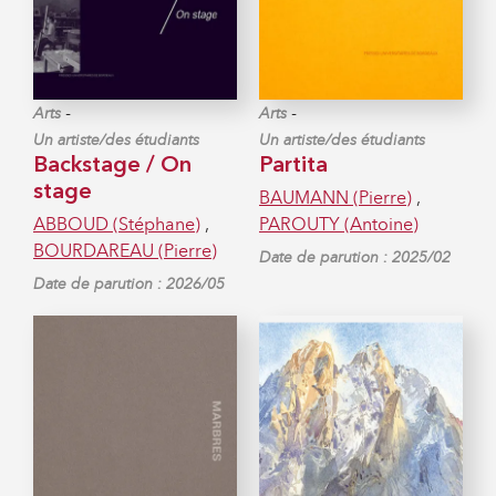
-
-
Arts
Arts
Un artiste/des étudiants
Un artiste/des étudiants
Backstage / On
Partita
stage
BAUMANN (Pierre)
,
ABBOUD (Stéphane)
,
PAROUTY (Antoine)
BOURDAREAU (Pierre)
Date de parution : 2025/02
Date de parution : 2026/05