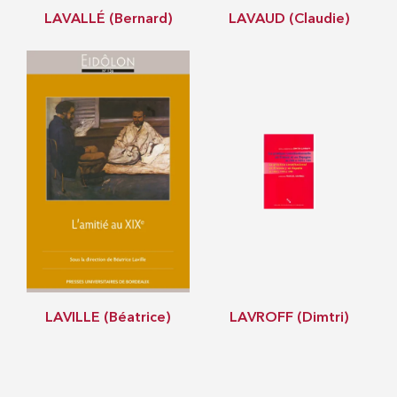
LAVALLÉ (Bernard)
LAVAUD (Claudie)
LAVILLE (Béatrice)
LAVROFF (Dimtri)