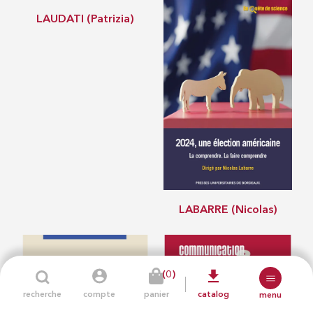
LAUDATI (Patrizia)
LABARRE (Nicolas)
(0)
recherche
compte
panier
catalog
menu