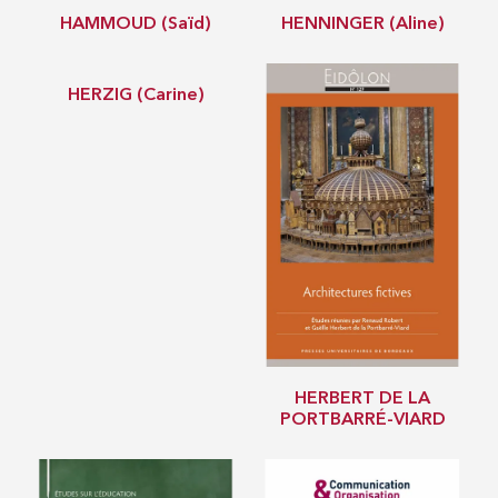
HAMMOUD (Saïd)
HENNINGER (Aline)
HERZIG (Carine)
HERBERT DE LA
PORTBARRÉ-VIARD