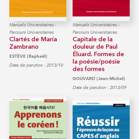
-
-
Manuels Universitaires
Manuels Universitaires
Parcours Universitaires
Parcours Universitaires
Clartés de María
Capitale de la
Zambrano
douleur de Paul
Éluard. Formes de
ESTÈVE (Raphaël)
la poésie/poésie
Date de parution : 2013/10
des formes
GOUVARD (Jean-Michel)
Date de parution : 2013/09