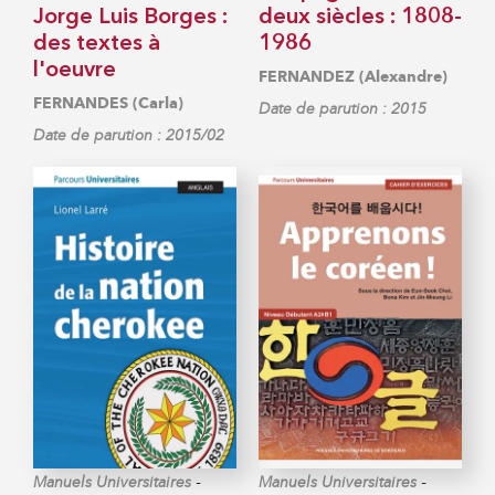
Jorge Luis Borges :
deux siècles : 1808-
des textes à
1986
l'oeuvre
FERNANDEZ (Alexandre)
FERNANDES (Carla)
Date de parution : 2015
Date de parution : 2015/02
-
-
Manuels Universitaires
Manuels Universitaires