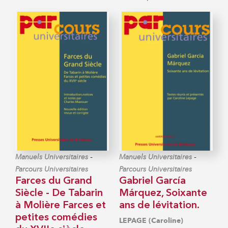
-
-
Manuels Universitaires
Manuels Universitaires
Parcours Universitaires
Parcours Universitaires
Farces du Grand
Gabriel García
Siècle - De Tabarin
Márquez, Soixante
à Molière Farces et
ans de lévitation.
petites comédies
LEPAGE (Caroline)